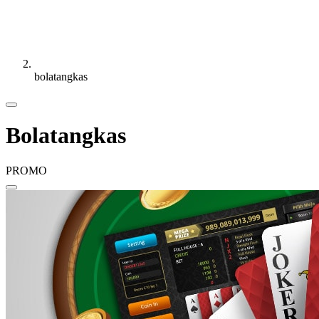
bolatangkas
Bolatangkas
PROMO