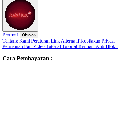
Promosi
Obrolan
Tentang Kami
Peraturan
Link Alternatif
Kebijakan Privasi
Permainan Fair
Video Tutorial
Tutorial Bermain
Anti-Blokir
Cara Pembayaran :