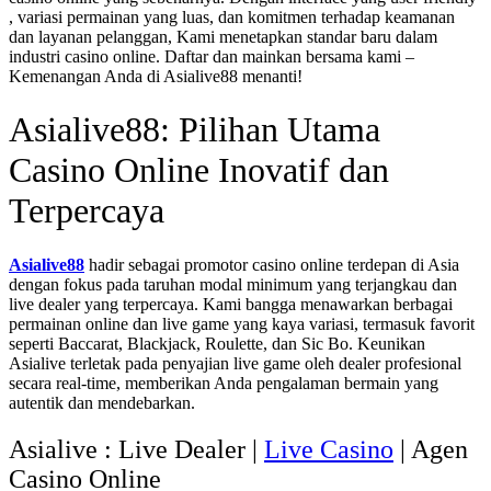
, variasi permainan yang luas, dan komitmen terhadap keamanan
dan layanan pelanggan, Kami menetapkan standar baru dalam
industri casino online. Daftar dan mainkan bersama kami –
Kemenangan Anda di Asialive88 menanti!
Asialive88: Pilihan Utama
Casino Online Inovatif dan
Terpercaya
Asialive88
hadir sebagai promotor casino online terdepan di Asia
dengan fokus pada taruhan modal minimum yang terjangkau dan
live dealer yang terpercaya. Kami bangga menawarkan berbagai
permainan online dan live game yang kaya variasi, termasuk favorit
seperti Baccarat, Blackjack, Roulette, dan Sic Bo. Keunikan
Asialive terletak pada penyajian live game oleh dealer profesional
secara real-time, memberikan Anda pengalaman bermain yang
autentik dan mendebarkan.
Asialive : Live Dealer |
Live Casino
| Agen
Casino Online