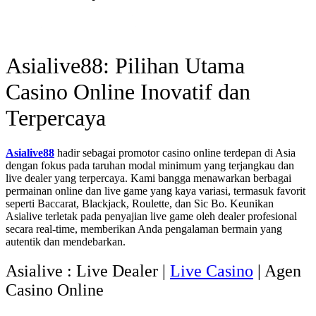
Asialive88: Pilihan Utama
Casino Online Inovatif dan
Terpercaya
Asialive88
hadir sebagai promotor casino online terdepan di Asia
dengan fokus pada taruhan modal minimum yang terjangkau dan
live dealer yang terpercaya. Kami bangga menawarkan berbagai
permainan online dan live game yang kaya variasi, termasuk favorit
seperti Baccarat, Blackjack, Roulette, dan Sic Bo. Keunikan
Asialive terletak pada penyajian live game oleh dealer profesional
secara real-time, memberikan Anda pengalaman bermain yang
autentik dan mendebarkan.
Asialive : Live Dealer |
Live Casino
| Agen
Casino Online