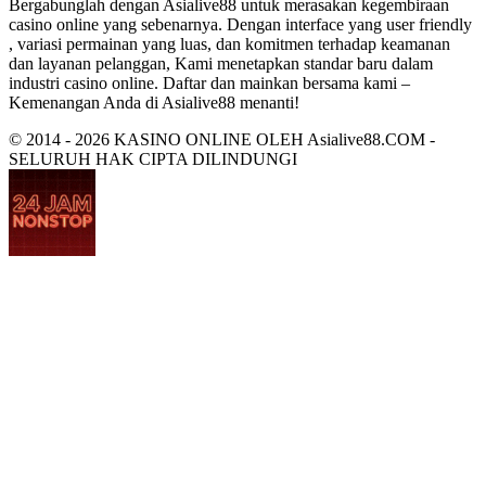
Bergabunglah dengan Asialive88 untuk merasakan kegembiraan
casino online yang sebenarnya. Dengan interface yang user friendly
, variasi permainan yang luas, dan komitmen terhadap keamanan
dan layanan pelanggan, Kami menetapkan standar baru dalam
industri casino online. Daftar dan mainkan bersama kami –
Kemenangan Anda di Asialive88 menanti!
© 2014 - 2026 KASINO ONLINE OLEH Asialive88.COM -
SELURUH HAK CIPTA DILINDUNGI