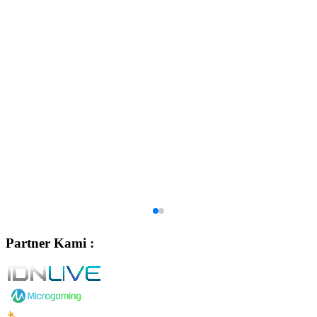
Partner Kami :