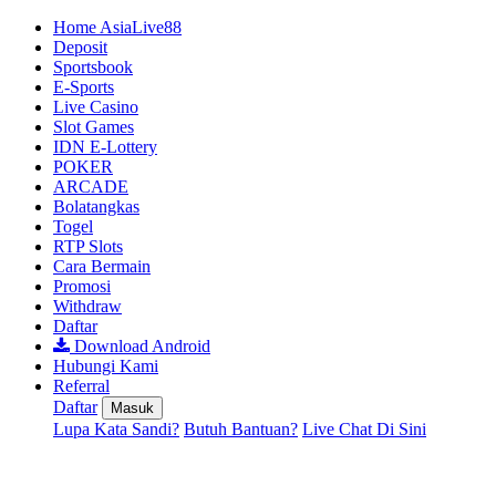
Home AsiaLive88
Deposit
Sportsbook
E-Sports
Live Casino
Slot Games
IDN E-Lottery
POKER
ARCADE
Bolatangkas
Togel
RTP Slots
Cara Bermain
Promosi
Withdraw
Daftar
Download Android
Hubungi Kami
Referral
Daftar
Masuk
Lupa Kata Sandi?
Butuh Bantuan?
Live Chat Di Sini