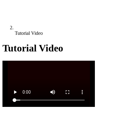
Tutorial Video
Tutorial Video