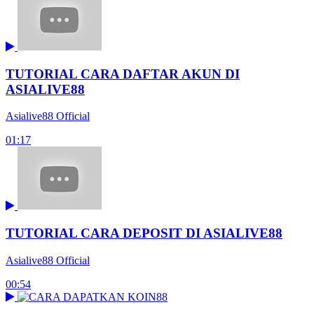
TUTORIAL CARA DAFTAR AKUN DI
ASIALIVE88
Asialive88 Official
01:17
TUTORIAL CARA DEPOSIT DI ASIALIVE88
Asialive88 Official
00:54