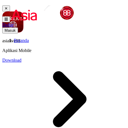
✕
Daftar
Masuk
Beranda
asialive88
Aplikasi Mobile
Download