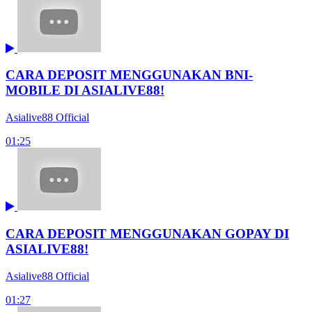
CARA DEPOSIT MENGGUNAKAN BNI-
MOBILE DI ASIALIVE88!
Asialive88 Official
01:25
CARA DEPOSIT MENGGUNAKAN GOPAY DI
ASIALIVE88!
Asialive88 Official
01:27