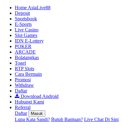
Home AsiaLive88
Deposit
Sportsbook
E-Sports
Live Casino
Slot Games
IDN E-Lottery
POKER
ARCADE
Bolatangkas
Togel
RTP Slots
Cara Bermain
Promosi
Withdraw
Daftar
Download Android
Hubungi Kami
Referral
Daftar
Masuk
Lupa Kata Sandi?
Butuh Bantuan?
Live Chat Di Sini