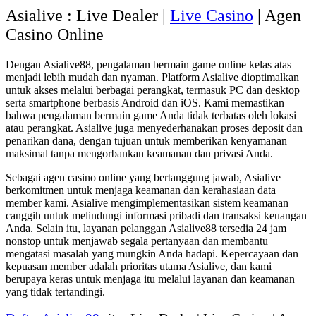
Asialive : Live Dealer |
Live Casino
| Agen
Casino Online
Dengan Asialive88, pengalaman bermain game online kelas atas
menjadi lebih mudah dan nyaman. Platform Asialive dioptimalkan
untuk akses melalui berbagai perangkat, termasuk PC dan desktop
serta smartphone berbasis Android dan iOS. Kami memastikan
bahwa pengalaman bermain game Anda tidak terbatas oleh lokasi
atau perangkat. Asialive juga menyederhanakan proses deposit dan
penarikan dana, dengan tujuan untuk memberikan kenyamanan
maksimal tanpa mengorbankan keamanan dan privasi Anda.
Sebagai agen casino online yang bertanggung jawab, Asialive
berkomitmen untuk menjaga keamanan dan kerahasiaan data
member kami. Asialive mengimplementasikan sistem keamanan
canggih untuk melindungi informasi pribadi dan transaksi keuangan
Anda. Selain itu, layanan pelanggan Asialive88 tersedia 24 jam
nonstop untuk menjawab segala pertanyaan dan membantu
mengatasi masalah yang mungkin Anda hadapi. Kepercayaan dan
kepuasan member adalah prioritas utama Asialive, dan kami
berupaya keras untuk menjaga itu melalui layanan dan keamanan
yang tidak tertandingi.