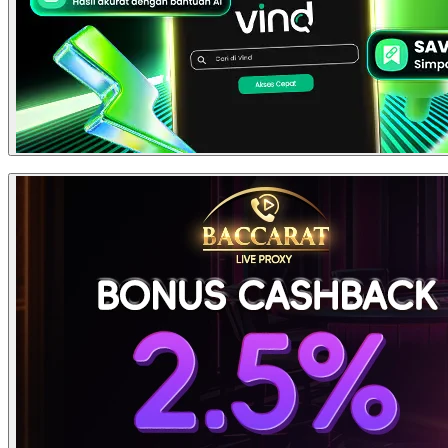
per akun).
Free Bet akan di berikan setelah member capai turnover Rp
5.000.000 dan melakukan claim dengan menghubungi
customer service kami.
Untuk melakukan WD setelah claim bonus harus 3x TO dari
Bonus.
Contoh. 2.000.000 (Bonus) x 3 (TO WD) = 6.000.000
Bonus freebet yg di berikan hanya boleh di mainkan di game
casino proxy betting jika bermain di permainan lain maka
bonus akan di anggap hangus.
Jika ditemukan adanya member yang melakukan tindak
kecurangan, maka member yang bersangkutan tersebut akan
dikenakan sanksi berupa bonus dihanguskan.
Keputusan KAMI bersifat MUTLAK dan tidak dapat
diganggu gugat.
KLIK
DISINI