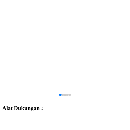
20
Vivo Y19s GT 5G
21
Bonus Free Chip 2,000,000
22
Bonus Free Chip 1,950,000
23
Bonus Free Chip 1,900,000
Alat Dukungan :
24
Bonus Free Chip 1,800,000