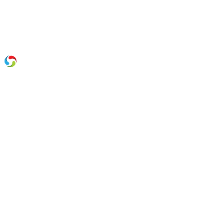
15
OPPO A6 Pro
16
Galaxy A17
17
Infinix Hot 60 Pro
18
Infinix Note 50X
19
POCO M7