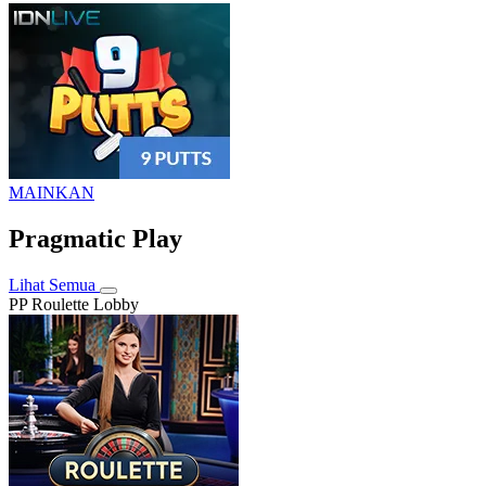
MAINKAN
Pragmatic Play
Lihat Semua
PP Roulette Lobby