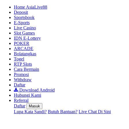
Home AsiaLive88
Deposit
Sportsbook
E-Sports
Live Casino
Slot Games
IDN E-Lottery
POKER
ARCADE
Bolatangkas
Togel
RTP Slots
Cara Bermain
Promosi
Withdraw
Daftar
Download Android
Hubungi Kami
Referral
Daftar
Masuk
Lupa Kata Sandi?
Butuh Bantuan?
Live Chat Di Sini