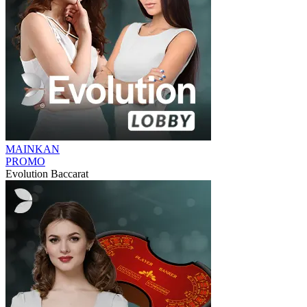
MAINKAN
PROMO
Evolution Baccarat