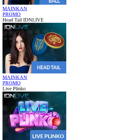
MAINKAN
PROMO
Head Tail IDNLIVE
MAINKAN
PROMO
Live Plinko