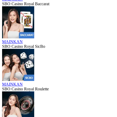
SBO Casino Royal Baccarat
MAINKAN
SBO Casino Royal SicBo
MAINKAN
SBO Casino Royal Roulette