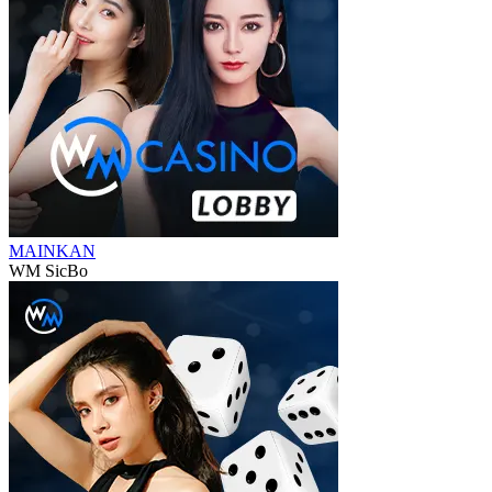
MAINKAN
WM SicBo