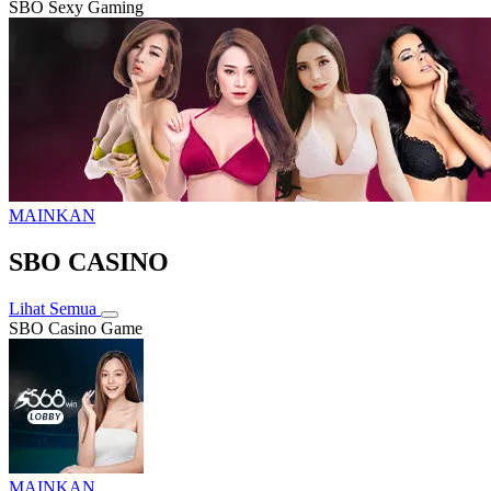
SBO Sexy Gaming
MAINKAN
SBO CASINO
Lihat Semua
SBO Casino Game
MAINKAN