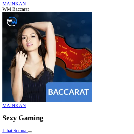
MAINKAN
WM Baccarat
MAINKAN
Sexy Gaming
Lihat Semua