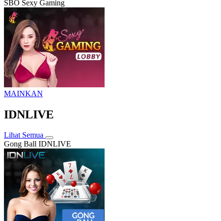
SBO Sexy Gaming
MAINKAN
IDNLIVE
Lihat Semua
Gong Ball IDNLIVE