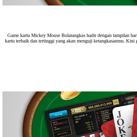
Game kartu Mickey Mouse Bolatangkas hadir dengan tampilan baru
kartu terbaik dan tertinggi yang akan menguji ketangkasanmu. Kin