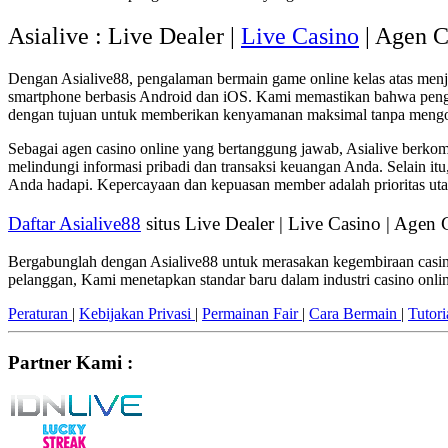
Asialive : Live Dealer |
Live Casino
| Agen C
Dengan Asialive88, pengalaman bermain game online kelas atas menja
smartphone berbasis Android dan iOS. Kami memastikan bahwa pengal
dengan tujuan untuk memberikan kenyamanan maksimal tanpa meng
Sebagai agen casino online yang bertanggung jawab, Asialive berk
melindungi informasi pribadi dan transaksi keuangan Anda. Selain 
Anda hadapi. Kepercayaan dan kepuasan member adalah prioritas utam
Daftar Asialive88
situs Live Dealer | Live Casino | Agen
Bergabunglah dengan Asialive88 untuk merasakan kegembiraan casino
pelanggan, Kami menetapkan standar baru dalam industri casino onl
Peraturan
|
Kebijakan Privasi
|
Permainan Fair
|
Cara Bermain
|
Tutori
Partner Kami :