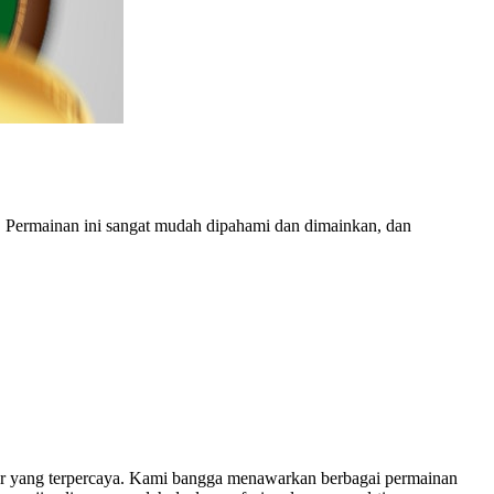
. Permainan ini sangat mudah dipahami dan dimainkan, dan
aler yang terpercaya. Kami bangga menawarkan berbagai permainan