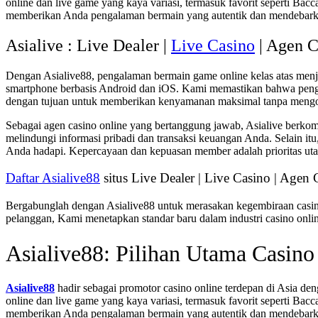
online dan live game yang kaya variasi, termasuk favorit seperti Bacca
memberikan Anda pengalaman bermain yang autentik dan mendebark
Asialive : Live Dealer |
Live Casino
| Agen C
Dengan Asialive88, pengalaman bermain game online kelas atas menja
smartphone berbasis Android dan iOS. Kami memastikan bahwa pengal
dengan tujuan untuk memberikan kenyamanan maksimal tanpa meng
Sebagai agen casino online yang bertanggung jawab, Asialive berk
melindungi informasi pribadi dan transaksi keuangan Anda. Selain 
Anda hadapi. Kepercayaan dan kepuasan member adalah prioritas utam
Daftar Asialive88
situs Live Dealer | Live Casino | Agen
Bergabunglah dengan Asialive88 untuk merasakan kegembiraan casino
pelanggan, Kami menetapkan standar baru dalam industri casino onl
Asialive88: Pilihan Utama Casino
Asialive88
hadir sebagai promotor casino online terdepan di Asia 
online dan live game yang kaya variasi, termasuk favorit seperti Bacca
memberikan Anda pengalaman bermain yang autentik dan mendebark