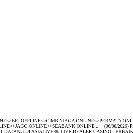
LINE<>BRI OFFLINE<>CIMB NIAGA ONLINE<>PERMATA O
NLINE<>JAGO ONLINE<>SEABANK ONLINE ..
(06/08/2026)
P
 DATANG DI ASIALIVE88, LIVE DEALER CASINO TERBAIK 