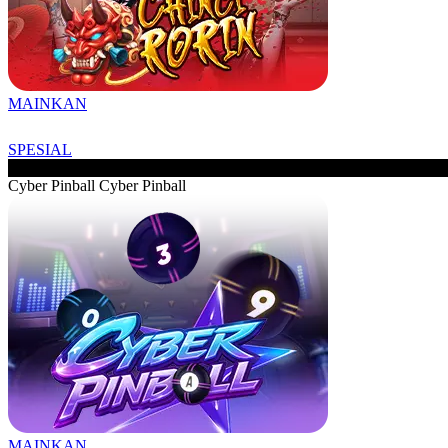
MAINKAN
SPESIAL
Baru
Cyber Pinball
Cyber Pinball
MAINKAN