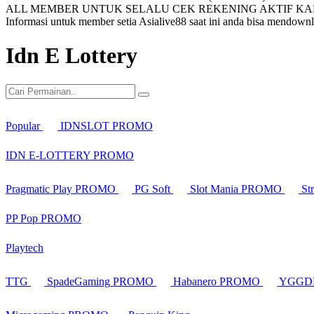
ALL MEMBER UNTUK SELALU CEK REKENING AKTIF KAM
Informasi untuk member setia Asialive88 saat ini anda bisa mendownl
Idn E Lottery
Popular
IDNSLOT
PROMO
IDN E-LOTTERY
PROMO
Pragmatic Play
PROMO
PG Soft
Slot Mania
PROMO
St
PP Pop
PROMO
Playtech
TTG
SpadeGaming
PROMO
Habanero
PROMO
YGGD