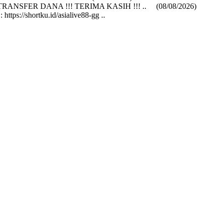
NSFER DANA !!! TERIMA KASIH !!! ..
(08/08/2026)
 : https://shortku.id/asialive88-gg ..