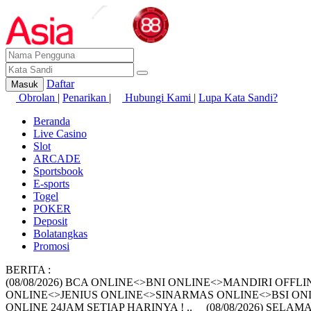
Daftar
Masuk
Obrolan
|
Penarikan
|
Hubungi Kami
|
Lupa Kata Sandi?
Beranda
Live Casino
Slot
ARCADE
Sportsbook
E-sports
Togel
POKER
Deposit
Bolatangkas
Promosi
BERITA :
(08/08/2026)
BCA ONLINE<>BNI ONLINE<>MANDIRI OFFL
ONLINE<>JENIUS ONLINE<>SINARMAS ONLINE<>BSI O
ONLINE 24JAM SETIAP HARINYA ! ..
(08/08/2026)
SELAMAT