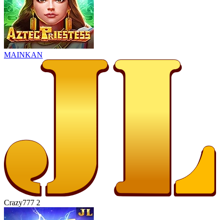
MAINKAN
Crazy777 2