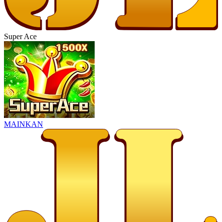
Super Ace
MAINKAN