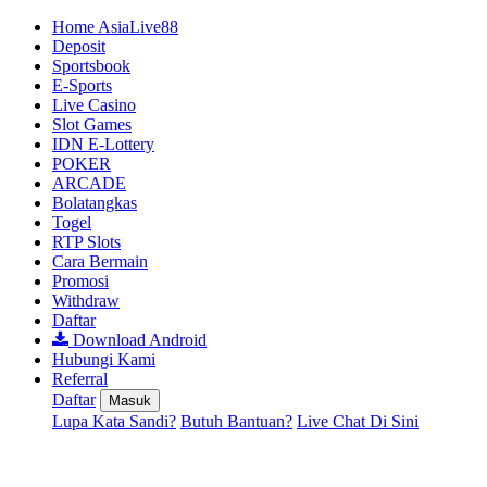
Home AsiaLive88
Deposit
Sportsbook
E-Sports
Live Casino
Slot Games
IDN E-Lottery
POKER
ARCADE
Bolatangkas
Togel
RTP Slots
Cara Bermain
Promosi
Withdraw
Daftar
Download Android
Hubungi Kami
Referral
Daftar
Masuk
Lupa Kata Sandi?
Butuh Bantuan?
Live Chat Di Sini