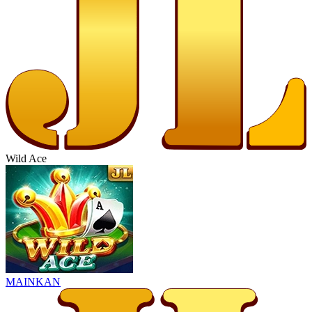
Wild Ace
MAINKAN