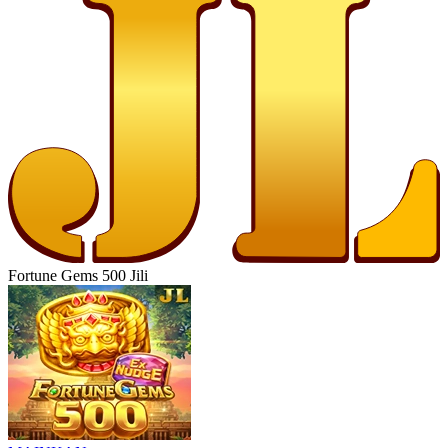
Fortune Gems 500 Jili