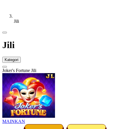
Jili
Jili
Kategori
Joker's Fortune Jili
MAINKAN