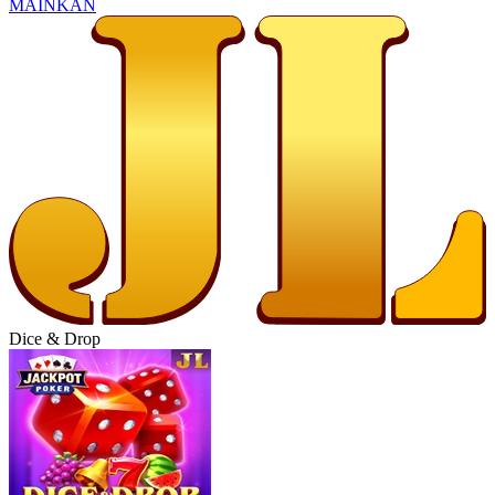
MAINKAN
Dice & Drop