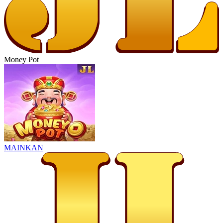
Money Pot
MAINKAN