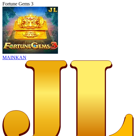
Fortune Gems 3
MAINKAN