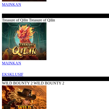
MAINKAN
Baru
Treasure of Qilin
Treasure of Qilin
MAINKAN
EKSKLUSIF
Baru
WILD BOUNTY 2
WILD BOUNTY 2