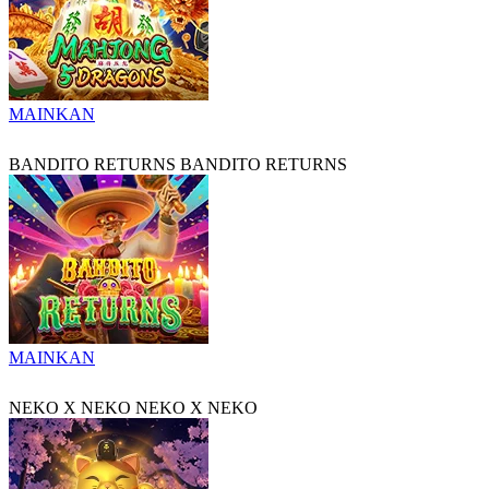
MAINKAN
BANDITO RETURNS
BANDITO RETURNS
MAINKAN
NEKO X NEKO
NEKO X NEKO