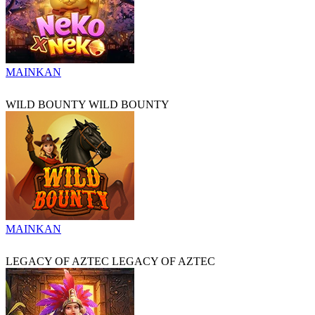
MAINKAN
WILD BOUNTY
WILD BOUNTY
MAINKAN
LEGACY OF AZTEC
LEGACY OF AZTEC