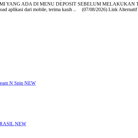
I YANG ADA DI MENU DEPOSIT SEBELUM MELAKUKAN TRA
oad aplikasi dari mobile, terima kasih ..
(07/08/2026)
Link Alternatif
ream N Spin
NEW
RASIL
NEW